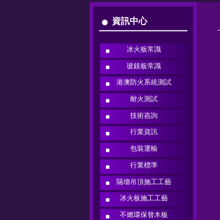
資訊中心
冰火板常識
玻鎂板常識
港澳防火系統測試
耐火測試
技術咨詢
行業資訊
包裝運輸
行業標準
隔墻吊頂施工工藝
冰火板施工工藝
不燃環保替木板