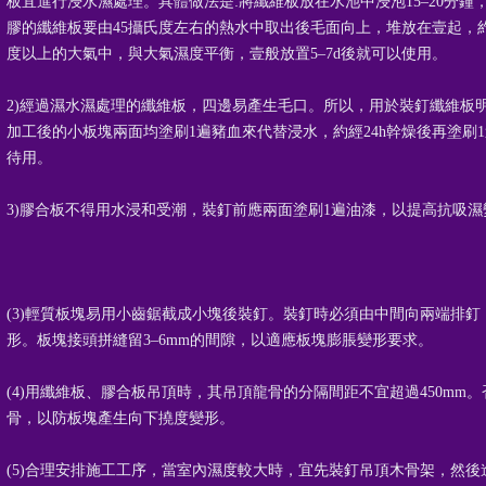
板宜進行浸水濕處理。具體做法是:將纖維板放在水池中浸泡15–20分
膠的纖維板要由45攝氏度左右的熱水中取出後毛面向上，堆放在壹起，約
度以上的大氣中，與大氣濕度平衡，壹般放置5–7d後就可以使用。
2)經過濕水濕處理的纖維板，四邊易產生毛口。所以，用於裝釘纖維板
加工後的小板塊兩面均塗刷1遍豬血來代替浸水，約經24h幹燥後再塗刷
待用。
3)膠合板不得用水浸和受潮，裝釘前應兩面塗刷1遍油漆，以提高抗吸
(3)輕質板塊易用小齒鋸截成小塊後裝釘。裝釘時必須由中間向兩端排
形。板塊接頭拼縫留3–6mm的間隙，以適應板塊膨脹變形要求。
(4)用纖維板、膠合板吊頂時，其吊頂龍骨的分隔間距不宜超過450mm。否
骨，以防板塊產生向下撓度變形。
(5)合理安排施工工序，當室內濕度較大時，宜先裝釘吊頂木骨架，然