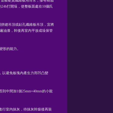
鐘，壹般硬質纖維板用冷水；摻有樹脂
24h打開垛，使整板面處在10攝氏
明拼縫吊頂或鉆孔纖維板吊頂，宜將
1遍油漆，幹後再室內平放成垛保管
濕變形的能力。
釘，以避免板塊內產生力而凹凸變
則中間加1個25mm×40mm的小龍
後進行室內抹灰，待抹灰幹燥後再裝