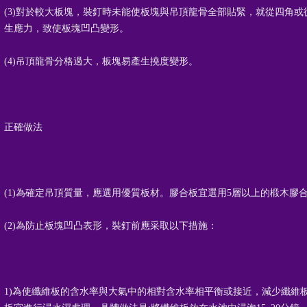
(3)對於較大板塊，裝釘時未能使板塊與吊頂龍骨全部貼緊，就從四角
生應力，致使板塊凹凸變形。
(4)吊頂龍骨分格過大，板塊易產生撓度變形。
正確做法
(1)為確定吊頂質量，應選用優質板材。膠合板宜選用5層以上的椴木膠
(2)為防止板塊凹凸表形，裝釘前應采取以下措施：
1)為使纖維板的含水率與大氣中的相對含水率相平衡或接近，減少纖維