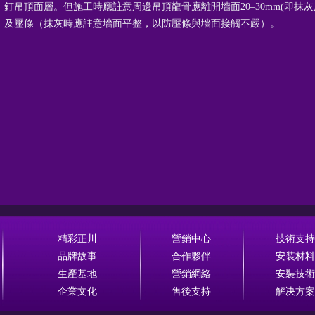
釘吊頂面層。但施工時應註意周邊吊頂龍骨應離開墻面20–30mm(即抹
及壓條（抹灰時應註意墻面平整，以防壓條與墻面接觸不嚴）。
精彩正川
營銷中心
技術支持
品牌故事
合作夥伴
安装材料
生產基地
營銷網絡
安裝技術
企業文化
售後支持
解决方案