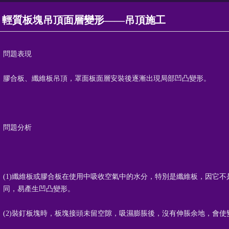
輕質板塊吊頂面層變形——吊頂施工
問題表現
膠合板、纖維板吊頂，罩面板面層安裝後逐漸出現局部凹凸變形。
問題分析
(1)纖維板或膠合板在使用中吸收空氣中的水分，特別是纖維板，因它
同，易產生凹凸變形。
(2)裝釘板塊時，板塊接頭未留空隙，吸濕膨脹後，沒有伸脹余地，會