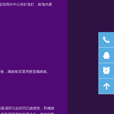
或從四周向中心排釘裝釘，板塊內產
끅
뀩
뀥
合板，纖維板宜選用硬質纖維板。
녕
板吸濕而引起的凹凸曲變形，對纖維