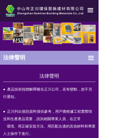
法律聲明
끀
緊急通知
下載專區
招商代理
法律聲明
끀
法律聲明
● 產品技術指標解釋權在正川公司，若有變動，恕不另
行通知。
● 正川列出個別資料僅供參考，用戶應根據工程實際情
況和生產產品需要，諮詢相關專業人員，在正常
環境、用正確安裝方法、用匹配合適的其他材料和專業
人士操作下進行。